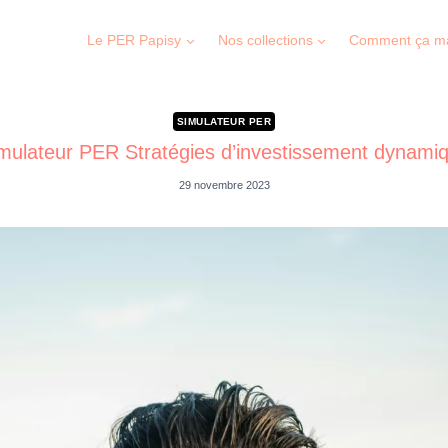
Le PER Papisy
Nos collections
Comment ça m
SIMULATEUR PER
mulateur PER Stratégies d’investissement dynami
29 novembre 2023