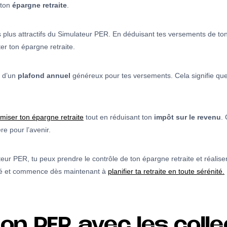
 ton
épargne retraite
.
s plus attractifs du Simulateur PER. En déduisant tes versements de to
er ton épargne retraite.
r d’un
plafond annuel
généreux pour tes versements. Cela signifie qu
imiser ton épargne retraite
tout en réduisant ton
impôt sur le revenu
.
re pour l’avenir.
teur PER, tu peux prendre le contrôle de ton épargne retraite et réalis
nité et commence dès maintenant à
planifier ta retraite en toute sérénité.
on PER avec les coll