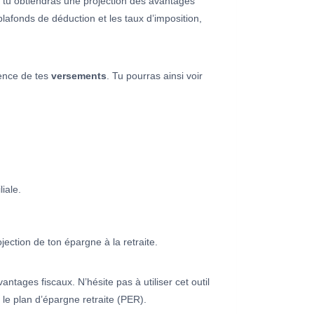
, tu obtiendras une projection des avantages
plafonds de déduction et les taux d’imposition,
uence de tes
versements
. Tu pourras ainsi voir
iale.
ection de ton épargne à la retraite.
ntages fiscaux. N’hésite pas à utiliser cet outil
le plan d’épargne retraite (PER).