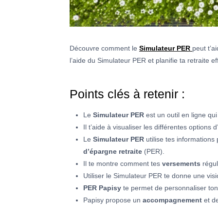
Découvre comment le
Simulateur PER
peut t’a
l’aide du Simulateur PER et planifie ta retrait
Points clés à retenir :
Le
Simulateur PER
est un outil en ligne qu
Il t’aide à visualiser les différentes option
Le
Simulateur PER
utilise tes informations
d’épargne retraite
(PER).
Il te montre comment tes
versements
régul
Utiliser le Simulateur PER te donne une vis
PER Papisy
te permet de personnaliser to
Papisy propose un
accompagnement
et d