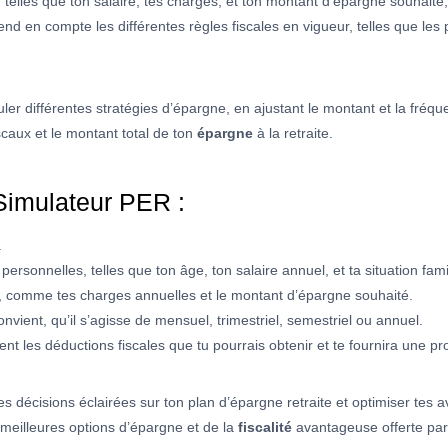
telles que ton salaire, tes charges, et ton montant d’épargne souhaité
end en compte les différentes règles fiscales en vigueur, telles que les 
r différentes stratégies d’épargne, en ajustant le montant et la fréq
caux et le montant total de ton
épargne
à la retraite.
 Simulateur PER :
.
sonnelles, telles que ton âge, ton salaire annuel, et ta situation famil
es, comme tes charges annuelles et le montant d’épargne souhaité.
onvient, qu’il s’agisse de mensuel, trimestriel, semestriel ou annuel.
les déductions fiscales que tu pourrais obtenir et te fournira une proj
décisions éclairées sur ton plan d’épargne retraite et optimiser tes ava
s meilleures options d’épargne et de la
fiscalité
avantageuse offerte par 