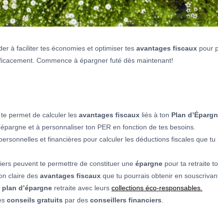
ider à faciliter tes économies et optimiser tes
avantages fiscaux
pour p
e efficacement. Commence à épargner futé dès maintenant!
i te permet de calculer les
avantages fiscaux
liés à ton
Plan d’Épargn
s d’épargne et à personnaliser ton PER en fonction de tes besoins.
 personnelles et financières pour calculer les déductions fiscales que t
iers peuvent te permettre de constituer une
épargne
pour ta retraite t
ion claire des
avantages fiscaux
que tu pourrais obtenir en souscrivan
n
plan d’épargne
retraite avec leurs
collections éco-responsables.
es
conseils gratuits
par des
conseillers financiers
.