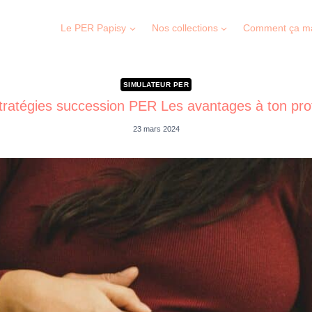
Le PER Papisy
Nos collections
Comment ça m
SIMULATEUR PER
tratégies succession PER Les avantages à ton prof
23 mars 2024