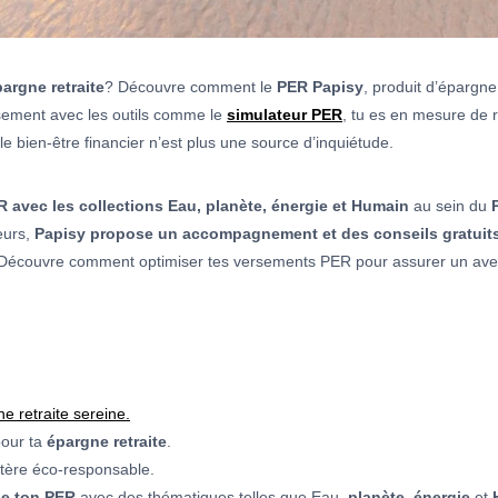
argne retraite
? Découvre comment le
PER Papisy
, produit d’épargne
sement avec les outils comme le
simulateur PER
, tu es en mesure de 
e bien-être financier n’est plus une source d’inquiétude.
 avec les collections Eau, planète, énergie et Humain
au sein du
eurs,
Papisy propose un accompagnement et des conseils gratuits 
ite. Découvre comment optimiser tes versements PER pour assurer un ave
e retraite sereine.
our ta
épargne retraite
.
tère éco-responsable.
de ton PER
avec des thématiques telles que Eau,
planète
,
énergie
et