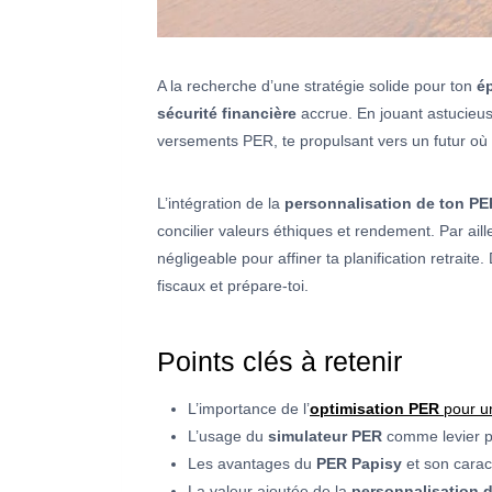
A la recherche d’une stratégie solide pour ton
ép
sécurité financière
accrue. En jouant astucieu
versements PER, te propulsant vers un futur où l
L’intégration de la
personnalisation de ton PER
concilier valeurs éthiques et rendement. Par aill
négligeable pour affiner ta planification retra
fiscaux et prépare-toi.
Points clés à retenir
L’importance de l’
optimisation PER
pour un
L’usage du
simulateur PER
comme levier p
Les avantages du
PER Papisy
et son carac
La valeur ajoutée de la
personnalisation 