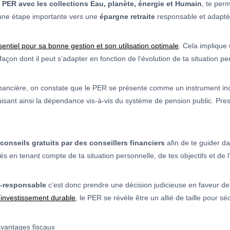
 PER avec les collections Eau, planète, énergie et Humain
, te perm
 une étape importante vers une
épargne retraite
responsable et adaptée
entiel pour sa bonne gestion et son utilisation optimale
. Cela implique
façon dont il peut s’adapter en fonction de l’évolution de ta situation p
inancière
, on constate que le PER se présente comme un instrument inc
sant ainsi la dépendance vis-à-vis du système de pension public. Press
nseils gratuits par des conseillers financiers
afin de te guider d
irés en tenant compte de ta situation personnelle, de tes objectifs et 
-responsable
c’est donc prendre une décision judicieuse en faveur de 
’investissement durable
, le PER se révèle être un allié de taille pour sé
vantages fiscaux