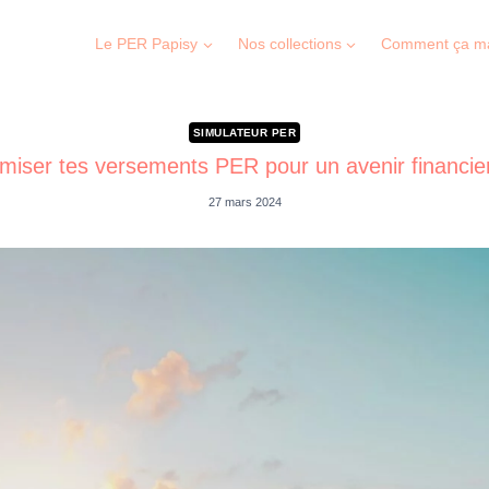
Le PER Papisy
Nos collections
Comment ça m
SIMULATEUR PER
miser tes versements PER pour un avenir financie
27 mars 2024