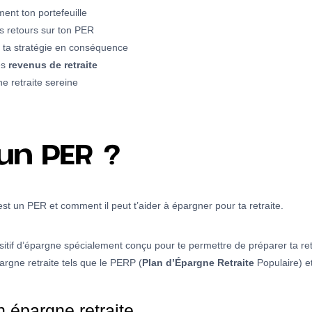
ent ton portefeuille
s retours sur ton PER
e ta stratégie en conséquence
es
revenus de retraite
e retraite sereine
un PER ?
est un PER et comment il peut t’aider à épargner pour ta retraite.
itif d’épargne spécialement conçu pour te permettre de préparer ta retr
épargne retraite tels que le PERP (
Plan d’Épargne Retraite
Populaire) et
n épargne retraite