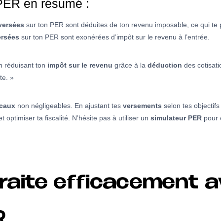
PER en résumé :
versées
sur ton PER sont déduites de ton revenu imposable, ce qui te
rsées
sur ton PER sont exonérées d’impôt sur le revenu à l’entrée.
 réduisant ton
impôt sur le revenu
grâce à la
déduction
des cotisati
te. »
scaux
non négligeables. En ajustant tes
versements
selon tes objectifs
 optimiser ta fiscalité. N’hésite pas à utiliser un
simulateur PER
pour e
raite efficacement a
R