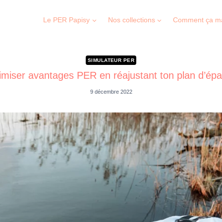
Le PER Papisy
Nos collections
Comment ça m
SIMULATEUR PER
miser avantages PER en réajustant ton plan d’ép
9 décembre 2022