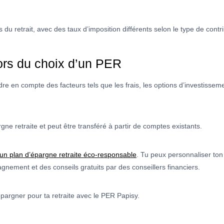
du retrait, avec des taux d’imposition différents selon le type de contribu
lors du choix d’un PER
re en compte des facteurs tels que les frais, les options d’investissemen
ne retraite et peut être transféré à partir de comptes existants.
un plan d’épargne retraite éco-responsable
. Tu peux personnaliser ton
ement et des conseils gratuits par des conseillers financiers.
argner pour ta retraite avec le PER Papisy.